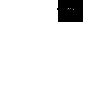
PREV
BUSINESS
WORK
PEOPLE
ABOUT
CULTURE
RECRUIT